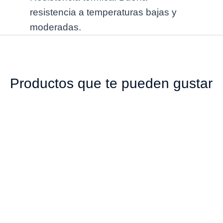
resistencia a temperaturas bajas y
moderadas.
Productos que te pueden gustar
01019 ENVASE 10
01041 ENVASE 30CC
GRAMOS POMADA
JARABERO
CILÍNDRICO PE
CILÍNDRICO PET
BLANCO TAPA 50MM
AMBAR ROSCA