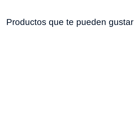
Productos que te pueden gustar
00275 TAPA
00978 TAPA 28MM
24415MM DISC TOP
CORTA LINER LESS
PP BLANCA
SEGURIDAD PP
TRANSPARENTE
$
364
$
71
Añadir al carrito
Añadir al carrito