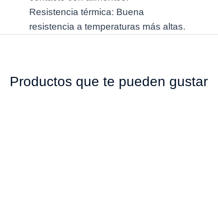
Resistencia térmica: Buena
resistencia a temperaturas más altas.
Productos que te pueden gustar
00235 TAPA 52MM
00975 TAPA 28MM
PP ROJA
CORTA LINER LESS
SEGURIDAD PP
$
213
ROJA