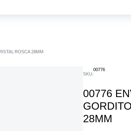
RISTAL ROSCA 28MM
00776
SKU:
00776 E
GORDITO
28MM