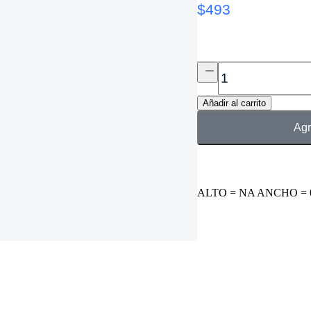
$
493
Añadir al carrito
Agr
ALTO = NA ANCHO = 