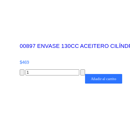
00897 ENVASE 130CC ACEITERO CILÍN
$
469
Añadir al carrito