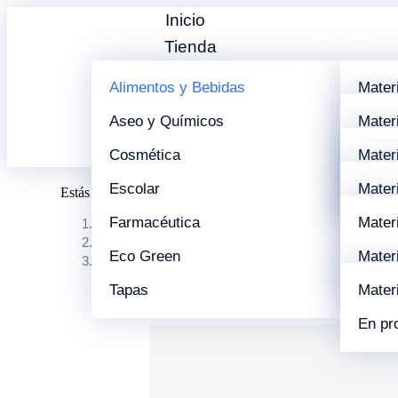
Inicio
Tienda
Nosotros
Alimentos y Bebidas
Mater
Trabaja con Nosotros
Aseo y Químicos
Mater
Mater
Noticias
Contáctanos
Cosmética
En co
Mater
Mater
Escolar
En co
En co
Mater
Estás aquí:
Farmacéutica
En co
Mater
Inicio
Alimentos y Bebidas
Eco Green
Mater
Mater
PET
00793 ENVASE 750CC BOTELLA CILÍNDRICO
Tapas
Mater
Mater
En pr