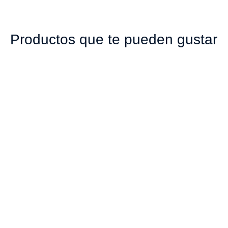
Productos que te pueden gustar
00897 ENVASE
00995 ENVASE
130CC ACEITERO
300CC AGUA LARGO
CILÍNDRICO PET
PET CRISTAL
CRISTAL ROSCA
ROSCA 28MM
28MM SEGURIDAD
$
493
CORTA
$
469