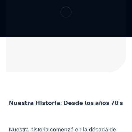
𝗡𝘂𝗲𝘀𝘁𝗿𝗮 𝗛𝗶𝘀𝘁𝗼𝗿𝗶𝗮: 𝗗𝗲𝘀𝗱𝗲 𝗹𝗼𝘀 𝗮ñ𝗼𝘀 𝟳𝟬’𝘀
Nuestra historia comenzó en la década de