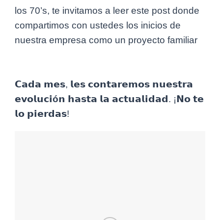
los 70’s, te invitamos a leer este post donde
compartimos con ustedes los inicios de
nuestra empresa como un proyecto familiar
𝗖𝗮𝗱𝗮 𝗺𝗲𝘀, 𝗹𝗲𝘀 𝗰𝗼𝗻𝘁𝗮𝗿𝗲𝗺𝗼𝘀 𝗻𝘂𝗲𝘀𝘁𝗿𝗮
𝗲𝘃𝗼𝗹𝘂𝗰𝗶
ó
𝗻 𝗵𝗮𝘀𝘁𝗮 𝗹𝗮 𝗮𝗰𝘁𝘂𝗮𝗹𝗶𝗱𝗮𝗱. ¡𝗡𝗼 𝘁𝗲
𝗹𝗼 𝗽𝗶𝗲𝗿𝗱𝗮𝘀!