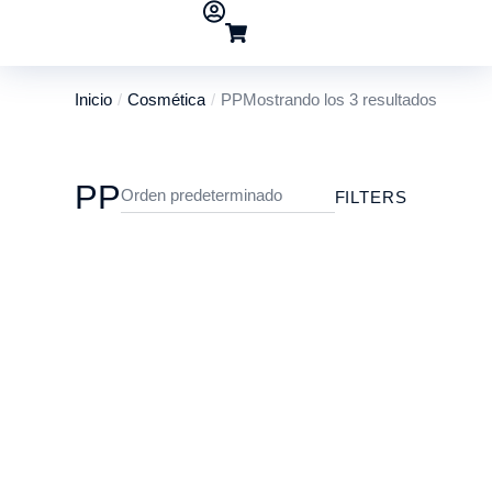
Inicio
Cosmética
PP
Mostrando los 3 resultados
Estás aquí:
PP
FILTERS
00151 ENVASE 120CC POTE CILÍNDRIC
ROSCA 65MM