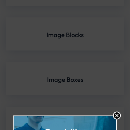
Image Blocks
Image Boxes
Testimonials, Quotes