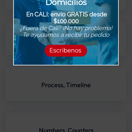
Domicilios
En CALI: envío GRATIS desde
$100.000
¿Fuera de Cali? ¡No hay problema!
Te ayudamos a recibir tu pedido
Tabs
Escribenos
Process, Timeline
Numbers, Counters