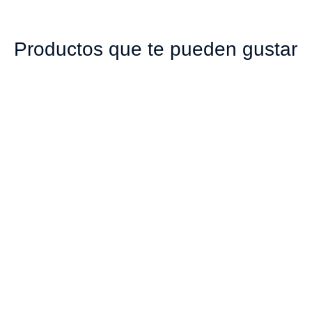
Productos que te pueden gustar
00235 TAPA 52MM
00978 TAPA 28MM
PP ROJA
CORTA LINER LESS
SEGURIDAD PP
$
213
TRANSPARENTE
$
71
Añadir al carrito
Añadir al carrito