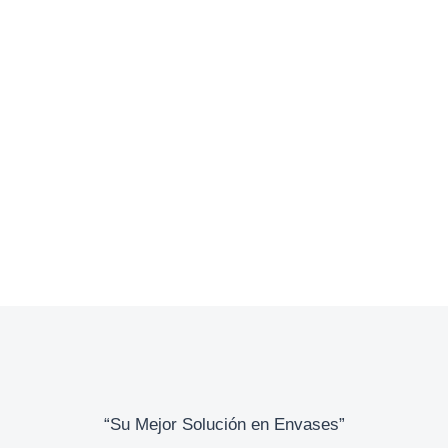
Otorgo Envases
Reciclaje
/
marzo 24, 2017
Cómo hacer una maceta con botellas 
Envases
Nuevos
,
Reciclaje
/
marzo 4, 2017
“Su Mejor Solución en Envases”