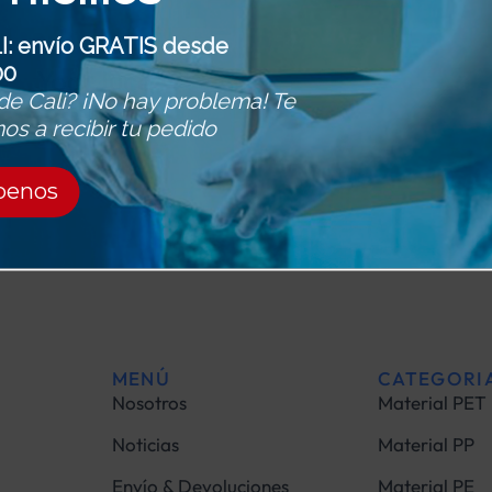
I: envío GRATIS desde
00
Yogi Juce
de Cali? ¡No hay problema! Te
WEBSITES
s a recibir tu pedido
ibenos
MENÚ
CATEGORI
Nosotros
Material PET
Noticias
Material PP
Envío & Devoluciones
Material PE