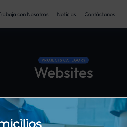
Trabaja con Nosotros
Noticias
Contáctanos
PROJECTS CATEGORY
Websites
icilios