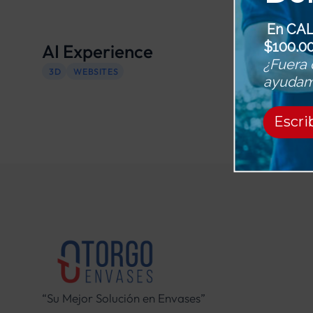
En CAL
$100.0
AI Experience
¿Fuera 
3D
WEBSITES
ayudamo
Escr
“Su Mejor Solución en Envases”