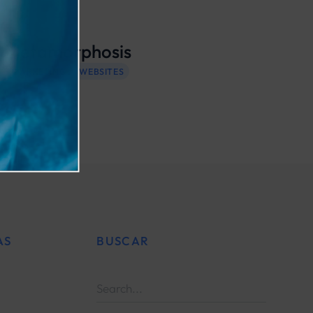
Metamorphosis
MARKETING
WEBSITES
AS
BUSCAR